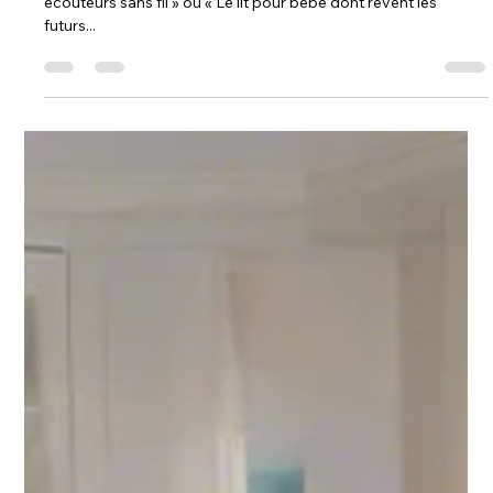
Exemples de titres : « Évaluation d'article : le dernier cri des
écouteurs sans fil » ou « Le lit pour bébé dont rêvent les
futurs...